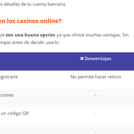
s detalles de tu cuenta bancaria.
n los casinos online?
ape
son una buena opción
ya que ofrece muchas ventajas. Sin
ajas antes de decidir usarlo:
❌ Desventajas
gistrarte
No permite hacer retiros
cciones
-
o un código QR
-
-