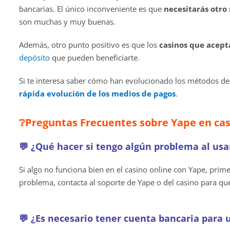
bancarias. El único inconveniente es que
necesitarás otro
son muchas y muy buenas.
Además, otro punto positivo es que los
casinos que acep
depósito
que pueden beneficiarte.
Si te interesa saber cómo han evolucionado los métodos de p
rápida evolución de los medios de pagos
.
❔Preguntas Frecuentes sobre Yape en cas
💬 ¿Qué hacer si tengo algún problema al usa
Si algo no funciona bien en el casino online con Yape, prim
problema, contacta al soporte de Yape o del casino para qu
💬 ¿Es necesario tener cuenta bancaria para 