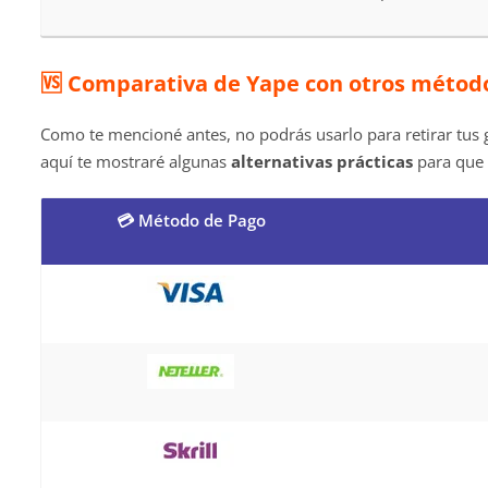
🆚 Comparativa de Yape con otros métod
Como te mencioné antes, no podrás usarlo para retirar tus 
aquí te mostraré algunas
alternativas prácticas
para que 
💳 Método de Pago