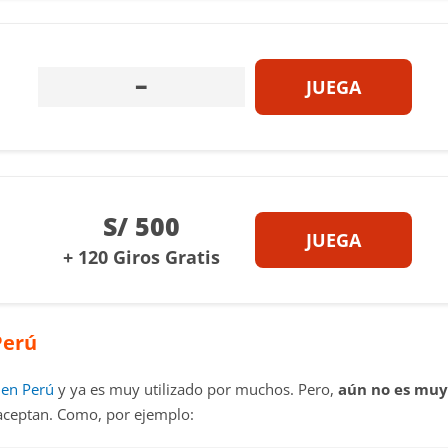
–
JUEGA
S/ 500
JUEGA
+ 120 Giros Gratis
Perú
 en Perú
y ya es muy utilizado por muchos. Pero,
aún no es muy
 aceptan. Como, por ejemplo: