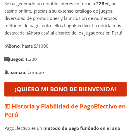
Se ha generado un notable interés en torno a
22Bet
, un
casino online, gracias a su extenso catálogo de juegos,
diversidad de promociones y la inclusión de numerosos
métodos de pago, entre ellos PagoEfectivo. La noticia más
destacada: ¡Ahora está al alcance de los jugadores en Perú!
💰Bono
: hasta S/1000.
🎰Juegos
: 1.200
🔒Licencia
: Curazao
¡QUIERO MI BONO DE BIENVENIDA!
💵 Historia y Fiabilidad de PagoEfectivo en
Perú
PagoEfectivo es un
método de pago fundado en el año