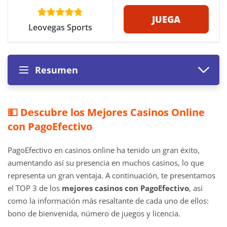
JUEGA
Leovegas Sports
Resumen
💵 Descubre los Mejores Casinos Online
con PagoEfectivo
PagoEfectivo en casinos online ha tenido un gran éxito,
aumentando así su presencia en muchos casinos, lo que
representa un gran ventaja. A continuación, te presentamos
el TOP 3 de los
mejores casinos con PagoEfectivo
, así
como la información más resaltante de cada uno de ellos:
bono de bienvenida, número de juegos y licencia.