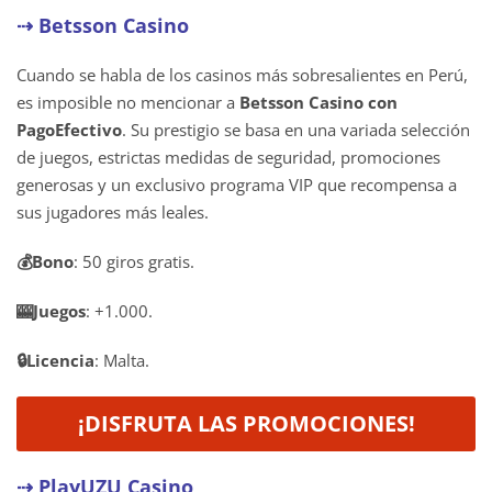
⇢ Betsson Casino
Cuando se habla de los casinos más sobresalientes en Perú,
es imposible no mencionar a
Betsson Casino con
PagoEfectivo
. Su prestigio se basa en una variada selección
de juegos, estrictas medidas de seguridad, promociones
generosas y un exclusivo programa VIP que recompensa a
sus jugadores más leales.
💰Bono
: 50 giros gratis.
🎰Juegos
: +1.000.
🔒Licencia
: Malta.
¡DISFRUTA LAS PROMOCIONES!
⇢ PlayUZU Casino