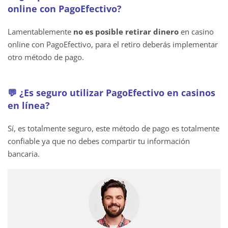
online con PagoEfectivo?
Lamentablemente
no es posible retirar dinero
en casino
online con PagoEfectivo, para el retiro deberás implementar
otro método de pago.
💬 ¿Es seguro utilizar PagoEfectivo en casinos
en línea?
Sí, es totalmente seguro, este método de pago es totalmente
confiable ya que no debes compartir tu información
bancaria.