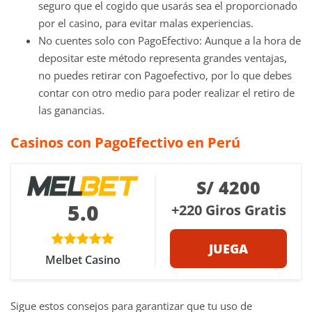
seguro que el cogido que usarás sea el proporcionado
por el casino, para evitar malas experiencias.
No cuentes solo con PagoEfectivo: Aunque a la hora de
depositar este método representa grandes ventajas,
no puedes retirar con Pagoefectivo, por lo que debes
contar con otro medio para poder realizar el retiro de
las ganancias.
Casinos con PagoEfectivo en Perú
S/ 4200
5.0
+220 Giros Gratis
JUEGA
Melbet Casino
Sigue estos consejos para garantizar que tu uso de