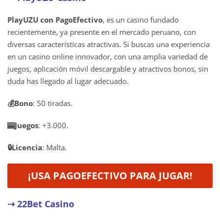
PlayUZU con PagoEfectivo
, es un casino fundado
recientemente, ya presente en el mercado peruano, con
diversas características atractivas. Si buscas una experiencia
en un casino online innovador, con una amplia variedad de
juegos, aplicación móvil descargable y atractivos bonos, sin
duda has llegado al lugar adecuado.
💰Bono
: 50 tiradas.
🎰Juegos
: +3.000.
🔒Licencia
: Malta.
¡USA PAGOEFECTIVO PARA JUGAR!
⇢ 22Bet Casino