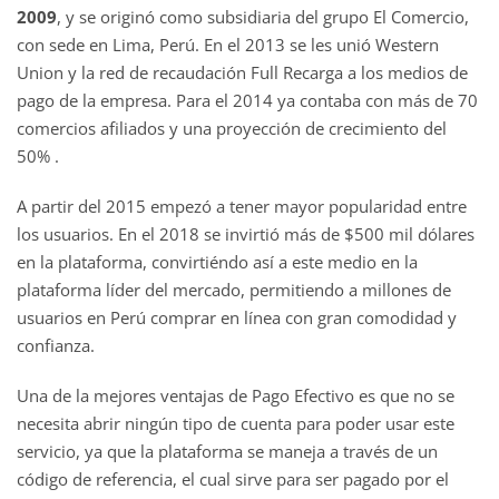
2009
, y se originó como subsidiaria del grupo El Comercio,
con sede en Lima, Perú. En el 2013 se les unió Western
Union y la red de recaudación Full Recarga a los medios de
pago de la empresa. Para el 2014 ya contaba con más de 70
comercios afiliados y una proyección de crecimiento del
50% .
A partir del 2015 empezó a tener mayor popularidad entre
los usuarios. En el 2018 se invirtió más de $500 mil dólares
en la plataforma, convirtiéndo así a este medio en la
plataforma líder del mercado, permitiendo a millones de
usuarios en Perú comprar en línea con gran comodidad y
confianza.
Una de la mejores ventajas de Pago Efectivo es que no se
necesita abrir ningún tipo de cuenta para poder usar este
servicio, ya que la plataforma se maneja a través de un
código de referencia, el cual sirve para ser pagado por el