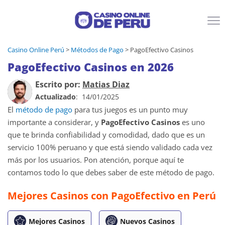
⭐Top 8 Casinos
Casino Online Perú
Métodos de Pago
PagoEfectivo Casinos
Online
PagoEfectivo Casinos en 2026
🎲Juegos de casino
Escrito por
:
Matias Diaz
Actualizado
:
14/01/2025
💵Bonos de casino
El
método de pago
para tus juegos es un punto muy
💳Métodos de
importante a considerar, y
PagoEfectivo Casinos
es uno
pago
que te brinda confiabilidad y comodidad, dado que es un
servicio 100% peruano y que está siendo validado cada vez
⚙️Proveedores de
más por los usuarios. Pon atención, porque aquí te
Software
contamos todo lo que debes saber de este método de pago.
📰Noticias
Mejores Casinos con PagoEfectivo en Perú
Mejores Casinos
Nuevos Casinos