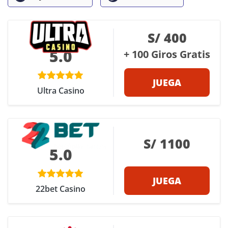
S/ 400
5.0
+ 100 Giros Gratis
JUEGA
Ultra Casino
S/ 1100
5.0
JUEGA
22bet Casino