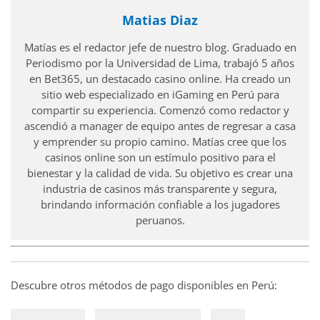
Matias Diaz
Matías es el redactor jefe de nuestro blog. Graduado en
Periodismo por la Universidad de Lima, trabajó 5 años
en Bet365, un destacado casino online. Ha creado un
sitio web especializado en iGaming en Perú para
compartir su experiencia. Comenzó como redactor y
ascendió a manager de equipo antes de regresar a casa
y emprender su propio camino. Matías cree que los
casinos online son un estímulo positivo para el
bienestar y la calidad de vida. Su objetivo es crear una
industria de casinos más transparente y segura,
brindando información confiable a los jugadores
peruanos.
Descubre otros métodos de pago disponibles en Perú: