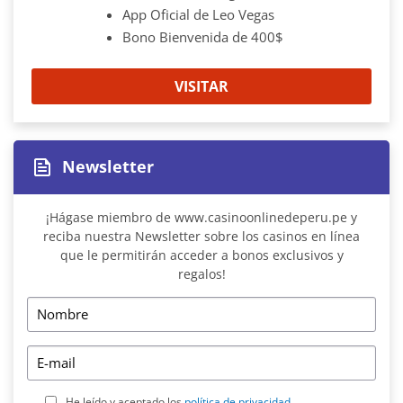
App Oficial de Leo Vegas
Bono Bienvenida de 400$
VISITAR
Newsletter
¡Hágase miembro de www.casinoonlinedeperu.pe y
reciba nuestra Newsletter sobre los casinos en línea
que le permitirán acceder a bonos exclusivos y
regalos!
He leído y aceptado los
política de privacidad
.