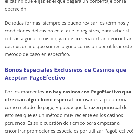
el casino que elijas es el que pagará un porcentaje por la
operación.
De todas formas, siempre es bueno revisar los términos y
condiciones del casino en el que te registres, para saber si
cobran alguna comisión, ya que no sería extraño encontrar
casinos online que sumen alguna comisión por utilizar este
método de pago en específico.
Bonos Especiales Exclusivos de Casinos que
Aceptan PagoEfectivo
Por los momentos
no hay casinos con PagoEfectivo que
ofrezcan algún bono especial
por usar esta plataforma
como método de pago, y puede que la razón principal de
esto sea que es un método muy reciente en los casinos
peruanos ¡Es solo cuestión de tiempo para empezar a
encontrar promociones especiales por utilizar PagoEfectivo!