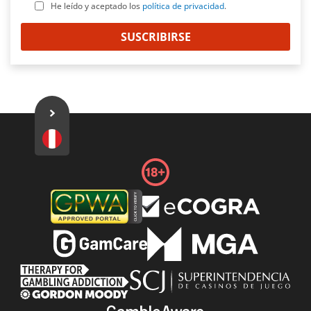
He leído y aceptado los
política de privacidad
.