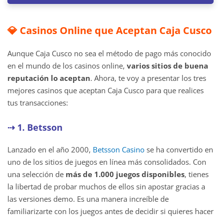
💎 Casinos Online que Aceptan Caja Cusco
Aunque Caja Cusco no sea el método de pago más conocido
en el mundo de los casinos online,
varios sitios de buena
reputación lo aceptan
. Ahora, te voy a presentar los tres
mejores casinos que aceptan Caja Cusco para que realices
tus transacciones:
⇢ 1. Betsson
Lanzado en el año 2000,
Betsson Casino
se ha convertido en
uno de los sitios de juegos en línea más consolidados. Con
una selección de
más de 1.000 juegos disponibles
, tienes
la libertad de probar muchos de ellos sin apostar gracias a
las versiones demo. Es una manera increíble de
familiarizarte con los juegos antes de decidir si quieres hacer