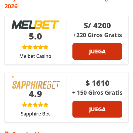
2026
S/ 4200
5.0
+220 Giros Gratis
JUEGA
Melbet Casino
$ 1610
4.9
+ 150 Giros Gratis
JUEGA
Sapphire Bet