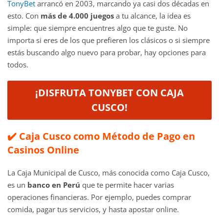
TonyBet
arrancó en 2003, marcando ya casi dos décadas en
esto. Con
más de 4.000 juegos
a tu alcance, la idea es
simple: que siempre encuentres algo que te guste. No
importa si eres de los que prefieren los clásicos o si siempre
estás buscando algo nuevo para probar, hay opciones para
todos.
¡DISFRUTA TONYBET CON CAJA
CUSCO!
✔️ Caja Cusco como Método de Pago en
Casinos Online
La Caja Municipal de Cusco, más conocida como Caja Cusco,
es un
banco en Perú
que te permite hacer varias
operaciones financieras. Por ejemplo, puedes comprar
comida, pagar tus servicios, y hasta apostar online.