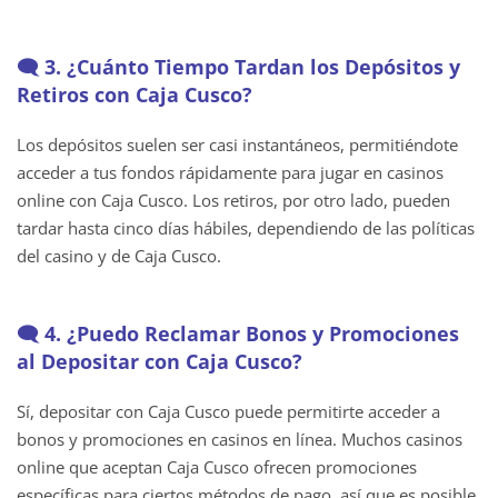
🗨️ 3. ¿Cuánto Tiempo Tardan los Depósitos y
Retiros con Caja Cusco?
Los depósitos suelen ser casi instantáneos, permitiéndote
acceder a tus fondos rápidamente para jugar en casinos
online con Caja Cusco. Los retiros, por otro lado, pueden
tardar hasta cinco días hábiles, dependiendo de las políticas
del casino y de Caja Cusco.
🗨️ 4. ¿Puedo Reclamar Bonos y Promociones
al Depositar con Caja Cusco?
Sí, depositar con Caja Cusco puede permitirte acceder a
bonos y promociones en casinos en línea. Muchos casinos
online que aceptan Caja Cusco ofrecen promociones
específicas para ciertos métodos de pago, así que es posible