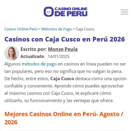
⭐Top 8 Casinos
Casino Online Perú
Métodos de Pago
Caja Coscu
Online
Casinos con Caja Cusco en Perú 2026
🎲Juegos de casino
Escrito por
:
Monse Peula
Actualizado
:
14/01/2025
💵Bonos de casino
Algunos
métodos de pago
en casinos en línea pueden no ser
💳Métodos de
tan populares, pero eso no significa que no valgan la pena.
pago
De hecho, entre estos,
Caja Cusco
destaca como una opción
confiable y conveniente. Aprende cómo puedes aprovechar
⚙️Proveedores de
al máximo casinos con Caja Cusco, te explicaré cómo
Software
utilizarlo, su funcionamiento y las ventajas que ofrece.
📰Noticias
Mejores Casinos Online en Perú- Agosto /
2026