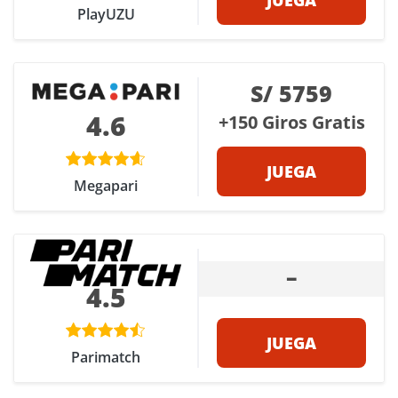
JUEGA
PlayUZU
S/ 5759
4.6
+150 Giros Gratis
JUEGA
Megapari
–
4.5
JUEGA
Parimatch