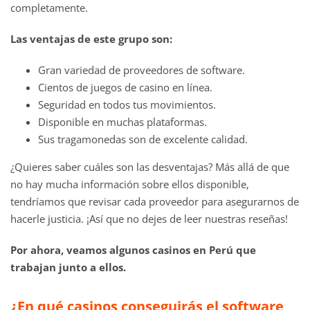
completamente.
Las ventajas de este grupo son:
Gran variedad de proveedores de software.
Cientos de juegos de casino en línea.
Seguridad en todos tus movimientos.
Disponible en muchas plataformas.
Sus tragamonedas son de excelente calidad.
¿Quieres saber cuáles son las desventajas? Más allá de que
no hay mucha información sobre ellos disponible,
tendríamos que revisar cada proveedor para asegurarnos de
hacerle justicia. ¡Así que no dejes de leer nuestras reseñas!
Por ahora, veamos algunos casinos en Perú que
trabajan junto a ellos.
¿En qué casinos conseguirás el software