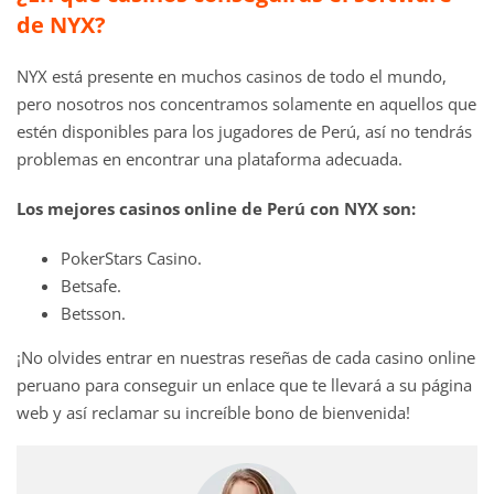
de NYX?
NYX está presente en muchos casinos de todo el mundo,
pero nosotros nos concentramos solamente en aquellos que
estén disponibles para los jugadores de Perú, así no tendrás
problemas en encontrar una plataforma adecuada.
Los mejores casinos online de Perú con NYX son:
PokerStars Casino.
Betsafe.
Betsson.
¡No olvides entrar en nuestras reseñas de cada casino online
peruano para conseguir un enlace que te llevará a su página
web y así reclamar su increíble bono de bienvenida!