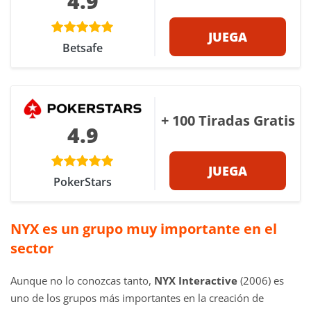
4.9
JUEGA
Betsafe
+ 100 Tiradas Gratis
4.9
JUEGA
PokerStars
NYX es un grupo muy importante en el
sector
Aunque no lo conozcas tanto,
NYX Interactive
(2006) es
uno de los grupos más importantes en la creación de