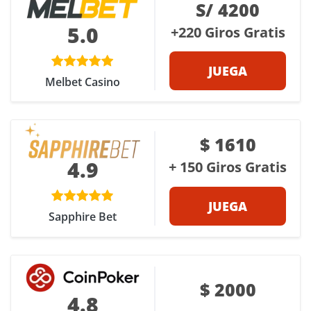
S/ 4200
5.0
+220 Giros Gratis
JUEGA
Melbet Casino
$ 1610
4.9
+ 150 Giros Gratis
JUEGA
Sapphire Bet
$ 2000
4.8