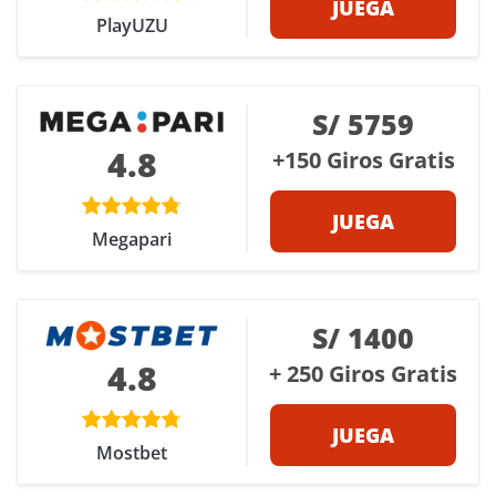
JUEGA
PlayUZU
S/ 5759
4.8
+150 Giros Gratis
JUEGA
Megapari
S/ 1400
4.8
+ 250 Giros Gratis
JUEGA
Mostbet