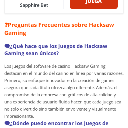
JUEGA
Sapphire Bet
❓Preguntas Frecuentes sobre Hacksaw
Gaming
🗨️¿Qué hace que los juegos de Hacksaw
Gaming sean únicos?
Los juegos del software de casino Hacksaw Gaming
destacan en el mundo del casino en línea por varias razones.
Primero, su enfoque innovador en la creación de games
asegura que cada título ofrezca algo diferente. Además, el
compromiso de la empresa con gráficos de alta calidad y
una experiencia de usuario fluida hacen que cada juego sea
no solo divertido sino también envolvente y visualmente
impresionante.
🗨️¿Dónde puedo encontrar los juegos de