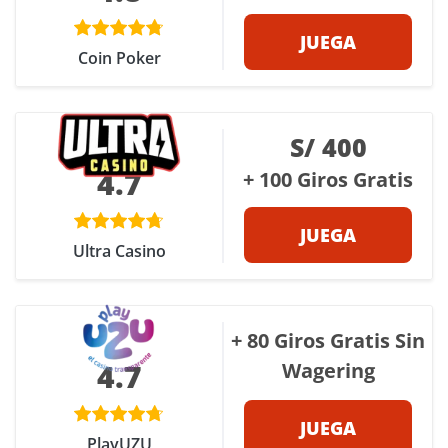
JUEGA
Coin Poker
S/ 400
4.7
+ 100 Giros Gratis
JUEGA
Ultra Casino
+ 80 Giros Gratis Sin
4.7
Wagering
JUEGA
PlayUZU