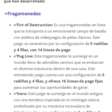
que han desarrollado:
⇢Tragamonedas
✅Firt of Destruction:
Es una tragamonedas en línea
que te transporta a un emocionante campo de batalla
con estética de videojuegos de pelea clásicos. Este
juego se caracteriza por su configuración de
5 rodillos
y 4 filas, con 14 líneas de pago
.
✅Pug Live:
Esta tragamonedas te sumerge en un
mundo lleno de adorables caninos que se embarcan
en diversas travesuras dentro de una casa. Este
entretenido juego cuenta con una configuración de
5
rodillos y 4 filas, y ofrece 16 líneas de pago fijas
para aumentar tus oportunidades de ganar.
✅Itero:
Este juego te sumerge en el mundo antiguo
con una temática inspirada en la mitología clásica,
simbolizado por su mecánica innovadora de