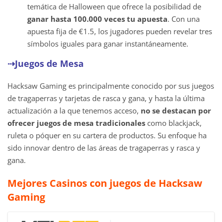
temática de Halloween que ofrece la posibilidad de
ganar hasta 100.000 veces tu apuesta
. Con una
apuesta fija de €1.5, los jugadores pueden revelar tres
símbolos iguales para ganar instantáneamente.
⇢Juegos de Mesa
Hacksaw Gaming es principalmente conocido por sus juegos
de tragaperras y tarjetas de rasca y gana, y hasta la última
actualización a la que tenemos acceso,
no se destacan por
ofrecer juegos de mesa tradicionales
como blackjack,
ruleta o póquer en su cartera de productos. Su enfoque ha
sido innovar dentro de las áreas de tragaperras y rasca y
gana.
Mejores Casinos con juegos de Hacksaw
Gaming