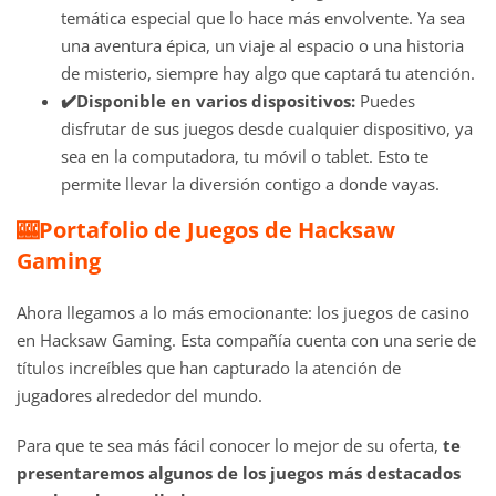
temática especial que lo hace más envolvente. Ya sea
una aventura épica, un viaje al espacio o una historia
de misterio, siempre hay algo que captará tu atención.
✔️Disponible en varios dispositivos:
Puedes
disfrutar de sus juegos desde cualquier dispositivo, ya
sea en la computadora, tu móvil o tablet. Esto te
permite llevar la diversión contigo a donde vayas.
🎰Portafolio de Juegos de Hacksaw
Gaming
Ahora llegamos a lo más emocionante: los juegos de casino
en Hacksaw Gaming. Esta compañía cuenta con una serie de
títulos increíbles que han capturado la atención de
jugadores alrededor del mundo.
Para que te sea más fácil conocer lo mejor de su oferta,
te
presentaremos algunos de los juegos más destacados