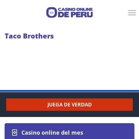
⭐Top 8 Casinos
Online
Taco Brothers
🎲Juegos de casino
💵Bonos de casino
💳Métodos de
pago
⚙️Proveedores de
Software
JUEGA DE VERDAD
📰Noticias
Casino online del mes