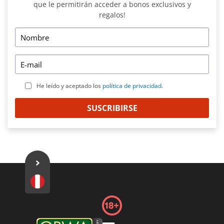
que le permitirán acceder a bonos exclusivos y
regalos!
He leído y aceptado los
política de privacidad
.