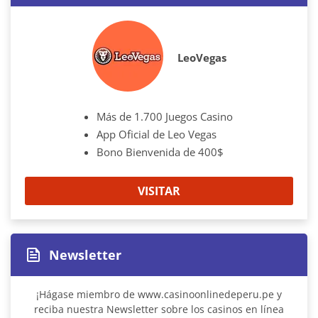
LeoVegas
Más de 1.700 Juegos Casino
App Oficial de Leo Vegas
Bono Bienvenida de 400$
VISITAR
Newsletter
¡Hágase miembro de www.casinoonlinedeperu.pe y
reciba nuestra Newsletter sobre los casinos en línea