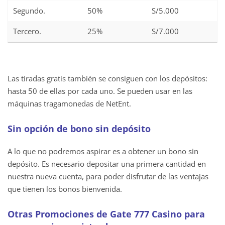
Segundo.
50%
S/5.000
Tercero.
25%
S/7.000
Las tiradas gratis también se consiguen con los depósitos:
hasta 50 de ellas por cada uno. Se pueden usar en las
máquinas tragamonedas de NetEnt.
Sin opción de bono sin depósito
A lo que no podremos aspirar es a obtener un bono sin
depósito. Es necesario depositar una primera cantidad en
nuestra nueva cuenta, para poder disfrutar de las ventajas
que tienen los bonos bienvenida.
Otras Promociones de Gate 777 Casino para