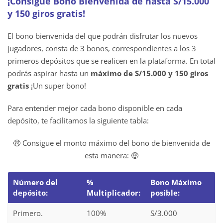
¡Consigue Bono Bienvenida de hasta S/15.000
y 150 giros gratis!
El bono bienvenida del que podrán disfrutar los nuevos
jugadores, consta de 3 bonos, correspondientes a los 3
primeros depósitos que se realicen en la plataforma. En total
podrás aspirar hasta un
máximo de S/15.000 y 150 giros
gratis
¡Un super bono!
Para entender mejor cada bono disponible en cada
depósito, te facilitamos la siguiente tabla:
🤑 Consigue el monto máximo del bono de bienvenida de
esta manera: 🤑
Número del
%
Bono Máximo
depósito:
Multiplicador:
posible:
Primero.
100%
S/3.000