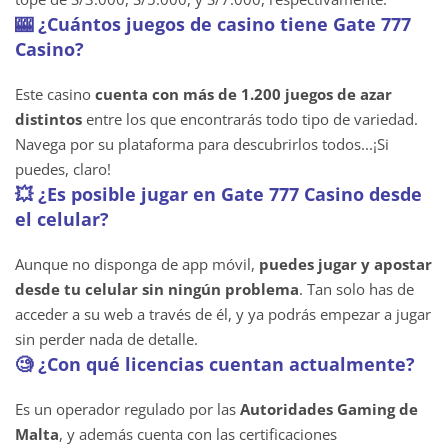
🎰 ¿Cuántos juegos de casino tiene Gate 777
Casino?
Este casino
cuenta con más de 1.200 juegos de azar
distintos
entre los que encontrarás todo tipo de variedad.
Navega por su plataforma para descubrirlos todos...¡Si
puedes, claro!
💥 ¿Es posible jugar en Gate 777 Casino desde
el celular?
Aunque no disponga de app móvil,
puedes jugar y apostar
desde tu celular sin ningún problema
. Tan solo has de
acceder a su web a través de él, y ya podrás empezar a jugar
sin perder nada de detalle.
🧐 ¿Con qué licencias cuentan actualmente?
Es un operador regulado por las
Autoridades Gaming de
Malta
, y además cuenta con las certificaciones