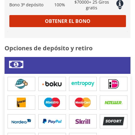
$70000
+ 25 Giros
Bono 3º depósito
100%
gratis
Máquinas
Tragamonedas:
35 x
bonos & depósito
OBTENER EL BONO
Bonos disponibles para:
Máquinas Tragamonedas
Vídeo Poker:
35 x bonos &
depósito
Requisitos de la
35 x bonos & depósito
Ruleta Americana:
35 x
apuesta:
bonos & depósito
Opciones de depósito y retiro
Otra Ruleta:
35 x bonos &
Bono cobrable:
Sí
Requisitos de la
depósito
apuesta:
Blackjack Clásico:
35 x
Código de bono:
-
bonos & depósito
Otro Blackjack:
35 x bonos
& depósito
Baccarat:
35 x bonos &
depósito
Dados:
35 x bonos &
depósito
Bono cobrable:
Sí
Código de bono:
-