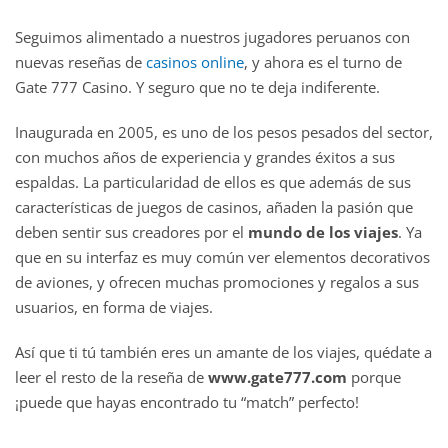
Seguimos alimentado a nuestros jugadores peruanos con
nuevas reseñas de
casinos online
, y ahora es el turno de
Gate 777 Casino. Y seguro que no te deja indiferente.
Inaugurada en 2005, es uno de los pesos pesados del sector,
con muchos años de experiencia y grandes éxitos a sus
espaldas. La particularidad de ellos es que además de sus
características de juegos de casinos, añaden la pasión que
deben sentir sus creadores por el
mundo de los viajes
. Ya
que en su interfaz es muy común ver elementos decorativos
de aviones, y ofrecen muchas promociones y regalos a sus
usuarios, en forma de viajes.
Así que ti tú también eres un amante de los viajes, quédate a
leer el resto de la reseña de
www.gate777.com
porque
¡puede que hayas encontrado tu “match” perfecto!